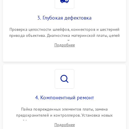
3. Глубокая дефектовка
Проверка целостности шлейфов, коннекторов и шестерней
привода объектива. Диагностика материнской платы, цепей
питания и картоприемника. Тестирование механизма
Подробнее
затвора и блока внутрикамерной стабилизации.
4. Компонентный ремонт
Пайка поврежденных элементов платы, замена
предохранителей и контроллеров. Установка новых
шлейфов, дисплея, механизма затвора или двигателя
Подробнее
автофокуса. Восстановление геометрии тубуса объектива