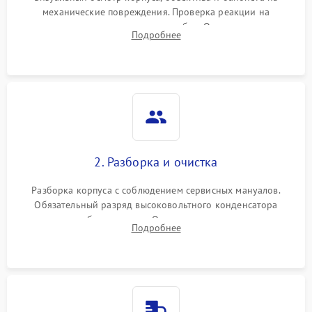
механические повреждения. Проверка реакции на
включение, считывание кодов ошибок. Оценка состояния
Подробнее
матрицы и затвора, проверка работы автофокуса и вспышки.
2. Разборка и очистка
Разборка корпуса с соблюдением сервисных мануалов.
Обязательный разряд высоковольтного конденсатора
вспышки для безопасности. Очистка внутренних узлов от
Подробнее
пыли, песка и следов влаги с помощью спецсредств.