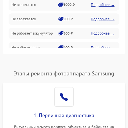
Не включается
1000 ₽
Подробнее →
Проблемы с картами памяти
Не заряжается
500 ₽
Подробнее →
Объективы
Не работает аккумулятор
500 ₽
Подробнее →
Программные сбои
Не работает порт
400 ₽
Подробнее →
Коммуникации и интерфейсы
Сломана матрица
800 ₽
Подробнее →
Этапы ремонта фотоаппарата Samsung
1. Первичная диагностика
Визуальный осмотр корпуса, объектива и байонета на