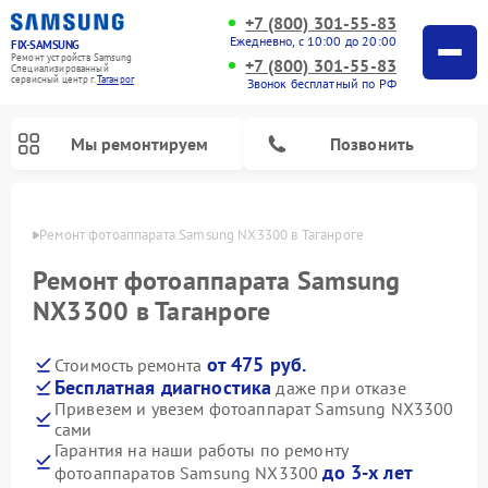
+7 (800) 301-55-83
Ежедневно, с 10:00 до 20:00
FIX-SAMSUNG
Ремонт устройств Samsung
+7 (800) 301-55-83
Специализированный
cервисный центр г.
Таганрог
Звонок бесплатный по РФ
Мы ремонтируем
Позвонить
нроге
Ремонт фотоаппарата Samsung NX3300 в Таганроге
Ремонт фотоаппарата Samsung
NX3300 в Таганроге
от 475 руб.
Стоимость ремонта
Бесплатная диагностика
даже при отказе
Привезем и увезем фотоаппарат Samsung NX3300
сами
Ремонт интерактивных панелей Samsung
Ремонт роботов-пылесосов Samsung
Ремонт домашних кинотеатров Samsung
Ремонт посудомоечных машин Samsung
Ремонт акустических систем Samsung
Ремонт холодильных камер Samsung
Ремонт кондиционеров Samsung
Ремонт сушильных машин Samsung
Ремонт микроволновых печей Samsung
Ремонт вертикальных пылесосов Samsung
Ремонт холодильников Samsung
Ремонт варочных панелей Samsung
Ремонт водонагревателей Samsung
Ремонт духовых шкафов Samsung
Ремонт морозильных камер Samsung
Ремонт стиральных машин Samsung
Гарантия на наши работы по ремонту
до 3-х лет
фотоаппаратов Samsung NX3300