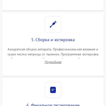
при заклинивании.
5. Сборка и юстировка
Аккуратная сборка аппарата. Профессиональная влажная и
сухая чистка матрицы от пылинок. Программная юстировка
рабочего отрезка, калибровка автофокуса, стабилизатора и
Подробнее
экспозамера с помощью сервисного ПО.
6. Финальное тестирование