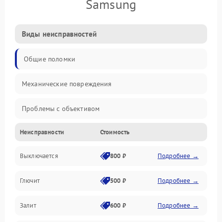
Samsung
Виды неисправностей
Общие поломки
Механические повреждения
Проблемы с объективом
Неисправности
Стоимость
Электронные ошибки
Выключается
800 ₽
Подробнее →
Механические проблемы
Глючит
500 ₽
Подробнее →
Матрица и оптика
Залит
600 ₽
Подробнее →
Питание и питание цепей