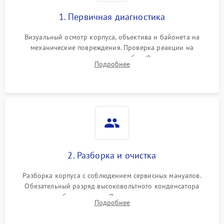
1. Первичная диагностика
Визуальный осмотр корпуса, объектива и байонета на
механические повреждения. Проверка реакции на
включение, считывание кодов ошибок. Оценка состояния
Подробнее
матрицы и затвора, проверка работы автофокуса и вспышки.
2. Разборка и очистка
Разборка корпуса с соблюдением сервисных мануалов.
Обязательный разряд высоковольтного конденсатора
вспышки для безопасности. Очистка внутренних узлов от
Подробнее
пыли, песка и следов влаги с помощью спецсредств.