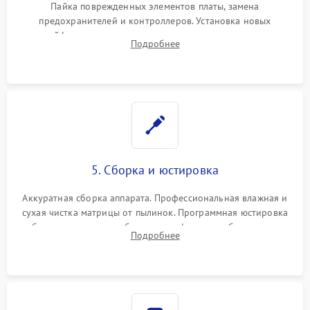
Пайка поврежденных элементов платы, замена
предохранителей и контроллеров. Установка новых
шлейфов, дисплея, механизма затвора или двигателя
Подробнее
автофокуса. Восстановление геометрии тубуса объектива
при заклинивании.
5. Сборка и юстировка
Аккуратная сборка аппарата. Профессиональная влажная и
сухая чистка матрицы от пылинок. Программная юстировка
рабочего отрезка, калибровка автофокуса, стабилизатора и
Подробнее
экспозамера с помощью сервисного ПО.