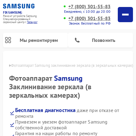
+7 (800) 301-55-83
Ежедневно, с 10:00 до 20:00
FIX-SAMSUNG
Ремонт устройств Samsung
+7 (800) 301-55-83
Специализированный
cервисный центр г.
Таганрог
Звонок бесплатный по РФ
Мы ремонтируем
Позвонить
нроге
Фотоаппарат Samsung заклинивание зеркала (в зеркальных камерах)
Фотоаппарат
Samsung
Заклинивание зеркала (в
зеркальных камерах)
Бесплатная диагностика
даже при отказе от
ремонта
Привезем и увезем фотоаппарат Samsung
Ремонт интерактивных панелей Samsung
Ремонт роботов-пылесосов Samsung
Ремонт домашних кинотеатров Samsung
Ремонт посудомоечных машин Samsung
Ремонт акустических систем Samsung
Ремонт холодильных камер Samsung
Ремонт кондиционеров Samsung
Ремонт сушильных машин Samsung
Ремонт микроволновых печей Samsung
Ремонт вертикальных пылесосов Samsung
Ремонт холодильников Samsung
Ремонт варочных панелей Samsung
Ремонт водонагревателей Samsung
Ремонт духовых шкафов Samsung
Ремонт морозильных камер Samsung
Ремонт стиральных машин Samsung
собственной доставкой
Гарантия на наши работы по ремонту