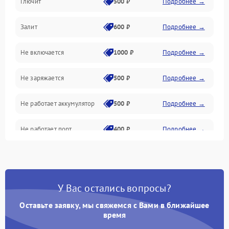
Глючит
500 ₽
Подробнее →
Матрица и оптика
Залит
600 ₽
Подробнее →
Питание и питание цепей
Не включается
1000 ₽
Подробнее →
Проблемы с картами памяти
Не заряжается
500 ₽
Подробнее →
Объективы
Не работает аккумулятор
500 ₽
Подробнее →
Программные сбои
Не работает порт
400 ₽
Подробнее →
Коммуникации и интерфейсы
Сломана матрица
800 ₽
Подробнее →
У Вас остались вопросы?
Оставьте заявку, мы свяжемся с Вами в ближайшее
время