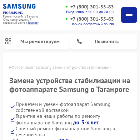
+7 (800) 301-55-83
Ежедневно, с 10:00 до 20:00
FIX-SAMSUNG
Ремонт устройств Samsung
+7 (800) 301-55-83
Специализированный
cервисный центр г.
Таганрог
Звонок бесплатный по РФ
Мы ремонтируем
Позвонить
нроге
Фотоаппарат Samsung замена устройства стабилизации
Замена устройства стабилизации на
фотоаппарате Samsung в Таганроге
Привезем и увезем фотоаппарат Samsung
собственной доставкой
Гарантия на наши работы по ремонту
до 3-х лет
фотоаппаратов Samsung
Ремонт интерактивных панелей Samsung
Ремонт роботов-пылесосов Samsung
Ремонт домашних кинотеатров Samsung
Ремонт посудомоечных машин Samsung
Ремонт акустических систем Samsung
Ремонт холодильных камер Samsung
Ремонт кондиционеров Samsung
Ремонт сушильных машин Samsung
Ремонт микроволновых печей Samsung
Ремонт вертикальных пылесосов Samsung
Ремонт холодильников Samsung
Ремонт варочных панелей Samsung
Ремонт водонагревателей Samsung
Ремонт духовых шкафов Samsung
Ремонт морозильных камер Samsung
Ремонт стиральных машин Samsung
Срочный ремонт фотоаппаратов Samsung в
течении часа