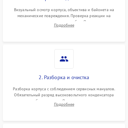
Визуальный осмотр корпуса, объектива и байонета на
механические повреждения. Проверка реакции на
включение, считывание кодов ошибок. Оценка состояния
Подробнее
матрицы и затвора, проверка работы автофокуса и вспышки.
2. Разборка и очистка
Разборка корпуса с соблюдением сервисных мануалов.
Обязательный разряд высоковольтного конденсатора
вспышки для безопасности. Очистка внутренних узлов от
Подробнее
пыли, песка и следов влаги с помощью спецсредств.