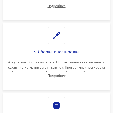
шлейфов, дисплея, механизма затвора или двигателя
Подробнее
автофокуса. Восстановление геометрии тубуса объектива
при заклинивании.
5. Сборка и юстировка
Аккуратная сборка аппарата. Профессиональная влажная и
сухая чистка матрицы от пылинок. Программная юстировка
рабочего отрезка, калибровка автофокуса, стабилизатора и
Подробнее
экспозамера с помощью сервисного ПО.