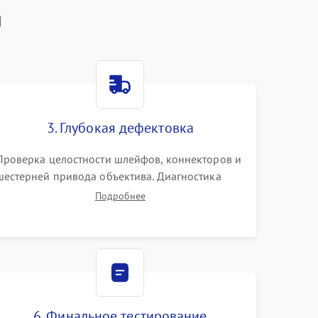
g
3. Глубокая дефектовка
Проверка целостности шлейфов, коннекторов и
шестерней привода объектива. Диагностика
материнской платы, цепей питания и
Подробнее
картоприемника. Тестирование механизма
затвора и блока внутрикамерной стабилизации.
6. Финальное тестирование