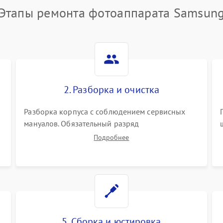
Этапы ремонта фотоаппарата Samsun
2. Разборка и очистка
Разборка корпуса с соблюдением сервисных
мануалов. Обязательный разряд
высоковольтного конденсатора вспышки для
Подробнее
безопасности. Очистка внутренних узлов от
пыли, песка и следов влаги с помощью
спецсредств.
5. Сборка и юстировка