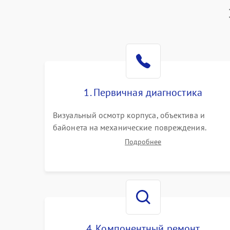
1. Первичная диагностика
Визуальный осмотр корпуса, объектива и
байонета на механические повреждения.
Проверка реакции на включение, считывание
Подробнее
кодов ошибок. Оценка состояния матрицы и
затвора, проверка работы автофокуса и
вспышки.
4. Компонентный ремонт