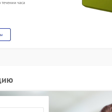
 течении часа
ны
цию