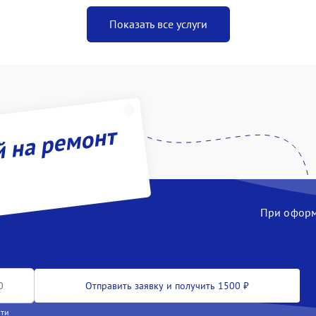
Показать все услуги
й на ремонт
При оформл
Отправить заявку и получить 1500 ₽
сти