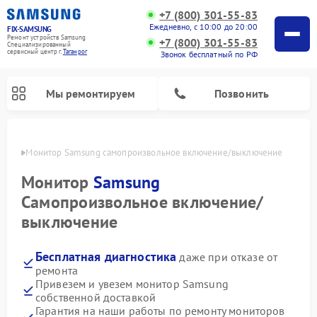
+7 (800) 301-55-83
Ежедневно, с 10:00 до 20:00
FIX-SAMSUNG
Ремонт устройств Samsung
+7 (800) 301-55-83
Специализированный
cервисный центр г.
Таганрог
Звонок бесплатный по РФ
Мы ремонтируем
Позвонить
нроге
Монитор Samsung самопроизвольное включение/выключение
Монитор
Samsung
Самопроизвольное включение/
выключение
Бесплатная диагностика
даже при отказе от
ремонта
Привезем и увезем монитор Samsung
Ремонт интерактивных панелей Samsung
Ремонт роботов-пылесосов Samsung
Ремонт фотоаппаратов Samsung
Ремонт домашних кинотеатров Samsung
Ремонт посудомоечных машин Samsung
Ремонт акустических систем Samsung
Ремонт холодильных камер Samsung
Ремонт кондиционеров Samsung
Ремонт сушильных машин Samsung
Ремонт микроволновых печей Samsung
Ремонт вертикальных пылесосов Samsung
Ремонт холодильников Samsung
Ремонт варочных панелей Samsung
Ремонт водонагревателей Samsung
Ремонт духовых шкафов Samsung
Ремонт морозильных камер Samsung
Ремонт стиральных машин Samsung
собственной доставкой
Гарантия на наши работы по ремонту мониторов