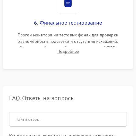
6. Финальное тестирование
Прогон монитора на тестовых фонах для проверки
равномерности подсветки и отсутствия искажений.
Проверка работоспособности всех портов (HDMI,
Подробнее
DisplayPort, VGA) и кнопок управления под нагрузкой в
течение пары часов.
FAQ. Ответы на вопросы
Вы можете ознакомиться с приведенными ниже