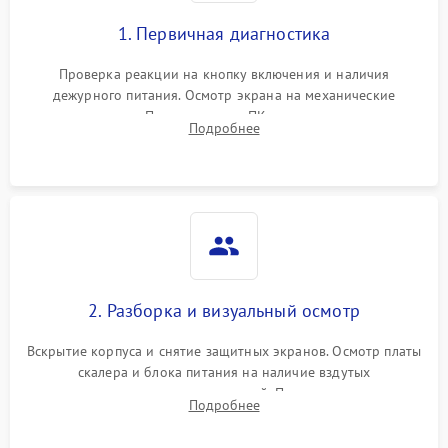
1. Первичная диагностика
Проверка реакции на кнопку включения и наличия
дежурного питания. Осмотр экрана на механические
повреждения. Подключение к ПК для оценки вывода
Подробнее
изображения, работы подсветки и выявления артефактов на
матрице.
2. Разборка и визуальный осмотр
Вскрытие корпуса и снятие защитных экранов. Осмотр платы
скалера и блока питания на наличие вздутых
конденсаторов, прогаров, окислений. Проверка надежности
Подробнее
контактов и целостности шлейфов матрицы.