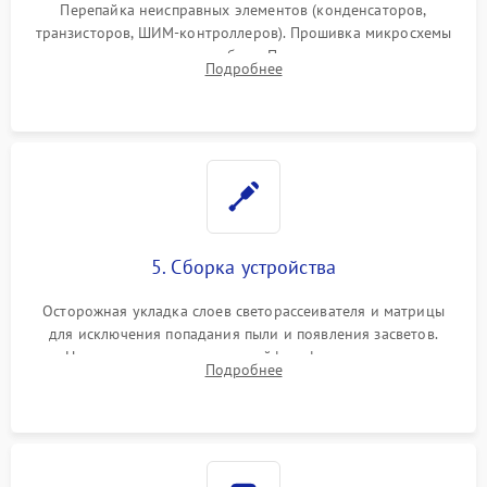
Перепайка неисправных элементов (конденсаторов,
транзисторов, ШИМ-контроллеров). Прошивка микросхемы
памяти при программных сбоях. При поломке подсветки —
Подробнее
разборка матрицы и замена выгоревших светодиодов.
5. Сборка устройства
Осторожная укладка слоев светорассеивателя и матрицы
для исключения попадания пыли и появления засветов.
Надежное подключение шлейфов, фиксация плат и
Подробнее
аккуратное защелкивание пластикового корпуса монитора.