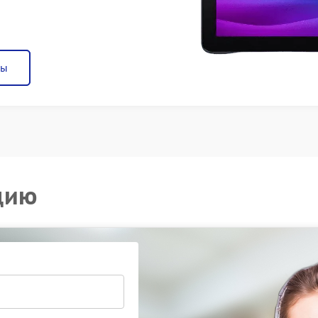
ны
цию