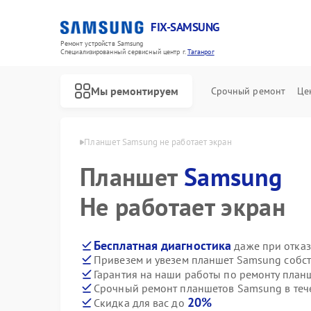
FIX-SAMSUNG
Ремонт устройств Samsung
Специализированный cервисный центр г.
Таганрог
Мы ремонтируем
Срочный ремонт
Це
Samsung в Таганроге
Планшет Samsung не работает экран
Планшет
Samsung
Не работает экран
Бесплатная диагностика
даже при отказ
Привезем и увезем планшет Samsung собс
Гарантия на наши работы по ремонту пла
Срочный ремонт планшетов Samsung в теч
20%
Скидка для вас до
Ремонт роботов-пылесосов Samsung
Ремонт вертикальных пылесосов Samsung
Ремонт фотоаппаратов Samsung
Ремонт домашних кинотеатров Samsung
Ремонт посудомоечных машин Samsung
Ремонт холодильников Samsung
Ремонт варочных панелей Samsung
Ремонт акустических систем Samsung
Ремонт интерактивных панелей Samsung
Ремонт водонагревателей Samsung
Ремонт духовых шкафов Samsung
Ремонт холодильных камер Samsung
Ремонт морозильных камер Samsung
Ремонт кондиционеров Samsung
Ремонт ТВ-приставок Samsung
Ремонт сушильных машин Samsung
Ремонт стиральных машин Samsung
Ремонт микроволновых печей Samsung