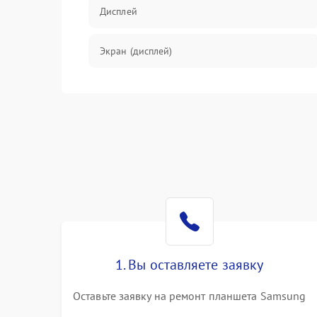
Дисплей
Экран (дисплей)
Связь
Разговор (микрофон, динамик)
Перегрев и нестабильная работа
Влага и механические повреждения
Сеть и интернет
1. Вы оставляете заявку
Зарядка и разъёмы
Оставьте заявку на ремонт планшета Samsung