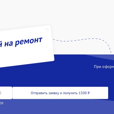
й на ремонт
При оформл
Отправить заявку и получить 1500 ₽
сти