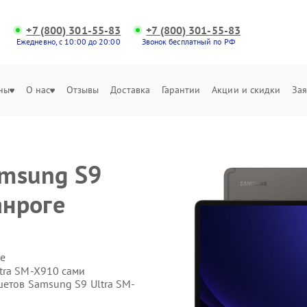
+7 (800) 301-55-83
+7 (800) 301-55-83
Ежедневно, с 10:00 до 20:00
Звонок бесплатный по РФ
ны
О нас
Отзывы
Доставка
Гарантии
Акции и скидки
Зая
amsung S9
анроге
е
tra SM-X910 сами
шетов Samsung S9 Ultra SM-