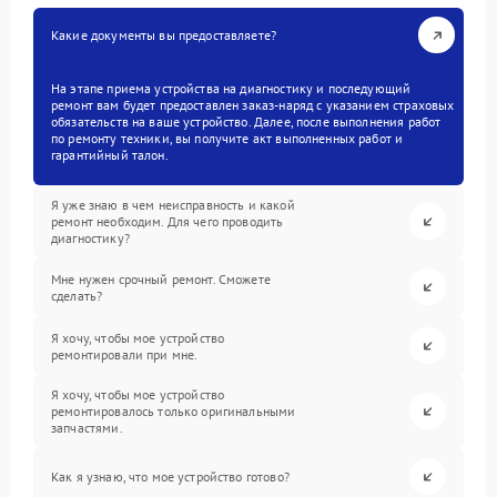
Какие документы вы предоставляете?
На этапе приема устройства на диагностику и последующий
ремонт вам будет предоставлен заказ-наряд с указанием страховых
обязательств на ваше устройство. Далее, после выполнения работ
по ремонту техники, вы получите акт выполненных работ и
гарантийный талон.
Я уже знаю в чем неисправность и какой
ремонт необходим. Для чего проводить
диагностику?
Мне нужен срочный ремонт. Сможете
сделать?
Я хочу, чтобы мое устройство
ремонтировали при мне.
Я хочу, чтобы мое устройство
ремонтировалось только оригинальными
запчастями.
Как я узнаю, что мое устройство готово?