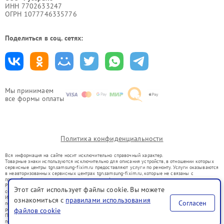
ИНН 7702633247
ОГРН 1077746335776
Поделиться в соц. сетях:
Мы принимаем
все формы оплаты
Политика конфиденциальности
Вся информация на сайте носит исключительно справочный характер.
Товарные знаки используются исключительно для описания устройств, в отношении которых
сервисные центры tgn.samsung-fixim.ru предоставляют услуги по ремонту. Услуги оказываются
в неавторизованных сервисных центрах tgn.samsung-fixim.ru, которые не связаны с
правообладателями товарных знаков или их официальными представителями.
Ремонт осуществляется для устройств, уже введенных в гражданский оборот в соответствии
Этот сайт использует файлы cookie. Вы можете
со статьей 1487 ГК РФ.
Использование товарных знаков не преследует цели индивидуализации услуг или введения
ознакомиться с
правилами использования
Согласен
потребителей в заблуждение, а служит для информирования о предоставляемых услугах по
файлов cookie
ремонту техники указанных брендов.
Представленная на сайте информация не является публичной офертой, определяемой
положениями Статьи 437(2) Гражданского кодекса РФ