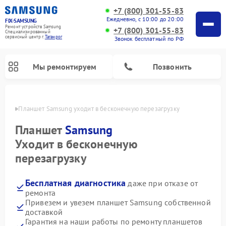
+7 (800) 301-55-83
Ежедневно, с 10:00 до 20:00
FIX-SAMSUNG
Ремонт устройств Samsung
+7 (800) 301-55-83
Специализированный
cервисный центр г.
Таганрог
Звонок бесплатный по РФ
Мы ремонтируем
Позвонить
нроге
Планшет Samsung уходит в бесконечную перезагрузку
Планшет
Samsung
Уходит в бесконечную
перезагрузку
Бесплатная диагностика
даже при отказе от
ремонта
Привезем и увезем планшет Samsung собственной
Ремонт интерактивных панелей Samsung
Ремонт роботов-пылесосов Samsung
Ремонт фотоаппаратов Samsung
Ремонт домашних кинотеатров Samsung
Ремонт посудомоечных машин Samsung
Ремонт акустических систем Samsung
Ремонт холодильных камер Samsung
Ремонт кондиционеров Samsung
Ремонт сушильных машин Samsung
Ремонт микроволновых печей Samsung
Ремонт вертикальных пылесосов Samsung
Ремонт холодильников Samsung
Ремонт варочных панелей Samsung
Ремонт водонагревателей Samsung
Ремонт духовых шкафов Samsung
Ремонт морозильных камер Samsung
Ремонт стиральных машин Samsung
доставкой
Гарантия на наши работы по ремонту планшетов