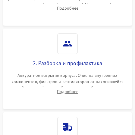
наличия артефактов (точки, пятна). Проверка работы
Подробнее
системы охлаждения по уровню шума вентиляторов.
2. Разборка и профилактика
Аккуратное вскрытие корпуса. Очистка внутренних
компонентов, фильтров и вентиляторов от накопившейся
пыли. Визуальный осмотр блока питания, балласта лампы и
Подробнее
материнской платы на наличие прогаров или вздутых
элементов.