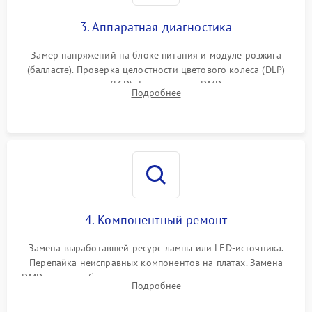
3. Аппаратная диагностика
Замер напряжений на блоке питания и модуле розжига
(балласте). Проверка целостности цветового колеса (DLP)
или поляризаторов (LCD). Тестирование DMD-чипа, датчиков
Подробнее
температуры и оптопар с помощью мультиметра и
осциллографа.
4. Компонентный ремонт
Замена выработавшей ресурс лампы или LED-источника.
Перепайка неисправных компонентов на платах. Замена
DMD-чипа при битых пикселях, установка нового цветового
Подробнее
колеса или восстановление сгоревших поляризационных
пленок.