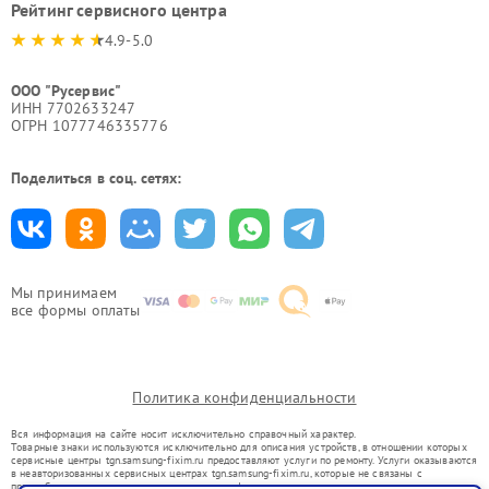
Рейтинг сервисного центра
4.9-5.0
ООО "Русервис"
ИНН 7702633247
ОГРН 1077746335776
Поделиться в соц. сетях:
Мы принимаем
все формы оплаты
Политика конфиденциальности
Вся информация на сайте носит исключительно справочный характер.
Товарные знаки используются исключительно для описания устройств, в отношении которых
сервисные центры tgn.samsung-fixim.ru предоставляют услуги по ремонту. Услуги оказываются
в неавторизованных сервисных центрах tgn.samsung-fixim.ru, которые не связаны с
правообладателями товарных знаков или их официальными представителями.