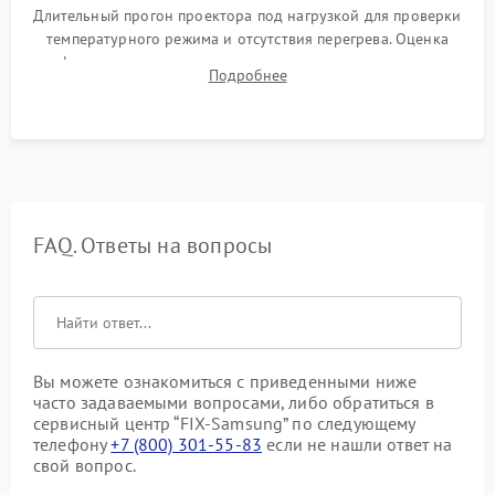
Длительный прогон проектора под нагрузкой для проверки
температурного режима и отсутствия перегрева. Оценка
фокуса, контрастности и цветопередачи на тестовых
Подробнее
таблицах. Проверка работы всех видеовходов и кнопок
управления.
FAQ. Ответы на вопросы
Вы можете ознакомиться с приведенными ниже
часто задаваемыми вопросами, либо обратиться в
сервисный центр “FIX-Samsung” по следующему
телефону
+7 (800) 301-55-83
если не нашли ответ на
свой вопрос.