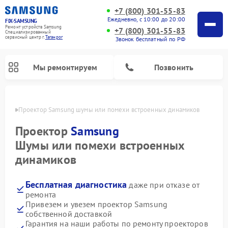
+7 (800) 301-55-83
Ежедневно, с 10:00 до 20:00
FIX-SAMSUNG
Ремонт устройств Samsung
+7 (800) 301-55-83
Специализированный
cервисный центр г.
Таганрог
Звонок бесплатный по РФ
Мы ремонтируем
Позвонить
нроге
Проектор Samsung шумы или помехи встроенных динамиков
Проектор
Samsung
Шумы или помехи встроенных
динамиков
Бесплатная диагностика
даже при отказе от
ремонта
Привезем и увезем проектор Samsung
Ремонт интерактивных панелей Samsung
Ремонт роботов-пылесосов Samsung
Ремонт фотоаппаратов Samsung
Ремонт домашних кинотеатров Samsung
Ремонт посудомоечных машин Samsung
Ремонт акустических систем Samsung
Ремонт холодильных камер Samsung
Ремонт кондиционеров Samsung
Ремонт сушильных машин Samsung
Ремонт микроволновых печей Samsung
Ремонт вертикальных пылесосов Samsung
Ремонт холодильников Samsung
Ремонт варочных панелей Samsung
Ремонт водонагревателей Samsung
Ремонт духовых шкафов Samsung
Ремонт морозильных камер Samsung
Ремонт стиральных машин Samsung
собственной доставкой
Гарантия на наши работы по ремонту проекторов