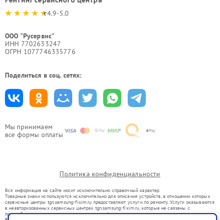
4.9-5.0
ООО "Русервис"
ИНН 7702633247
ОГРН 1077746335776
Поделиться в соц. сетях:
Мы принимаем
все формы оплаты
Политика конфиденциальности
Вся информация на сайте носит исключительно справочный характер.
Товарные знаки используются исключительно для описания устройств, в отношении которых
сервисные центры tgn.samsung-fixim.ru предоставляют услуги по ремонту. Услуги оказываются
в неавторизованных сервисных центрах tgn.samsung-fixim.ru, которые не связаны с
правообладателями товарных знаков или их официальными представителями.
Ремонт осуществляется для устройств, уже введенных в гражданский оборот в соответствии