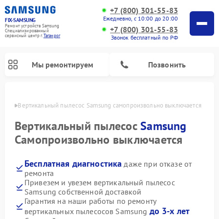
+7 (800) 301-55-83
Ежедневно, с 10:00 до 20:00
FIX-SAMSUNG
Ремонт устройств Samsung
+7 (800) 301-55-83
Специализированный
cервисный центр г.
Таганрог
Звонок бесплатный по РФ
Мы ремонтируем
Позвонить
нроге
Вертикальный пылесос Samsung самопроизвольно выключается
Вертикальный пылесос
Samsung
Самопроизвольно выключается
Бесплатная диагностика
даже при отказе от
ремонта
Привезем и увезем вертикальный пылесос
Samsung собственной доставкой
Ремонт интерактивных панелей Samsung
Ремонт роботов-пылесосов Samsung
Ремонт домашних кинотеатров Samsung
Ремонт посудомоечных машин Samsung
Ремонт акустических систем Samsung
Ремонт холодильных камер Samsung
Ремонт кондиционеров Samsung
Ремонт сушильных машин Samsung
Ремонт микроволновых печей Samsung
Ремонт фотоаппаратов Samsung
Ремонт холодильников Samsung
Ремонт варочных панелей Samsung
Ремонт водонагревателей Samsung
Ремонт духовых шкафов Samsung
Ремонт морозильных камер Samsung
Ремонт стиральных машин Samsung
Гарантия на наши работы по ремонту
до 3-х лет
вертикальных пылесосов Samsung