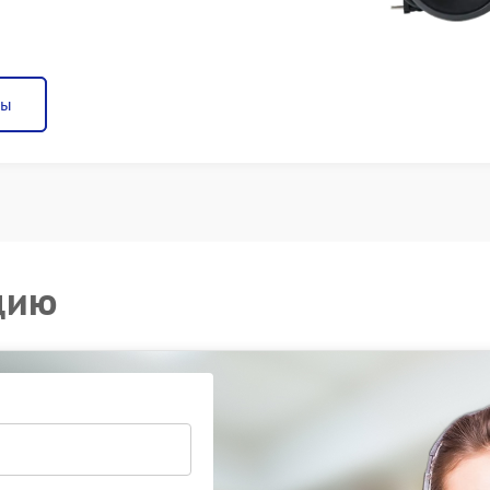
ны
цию