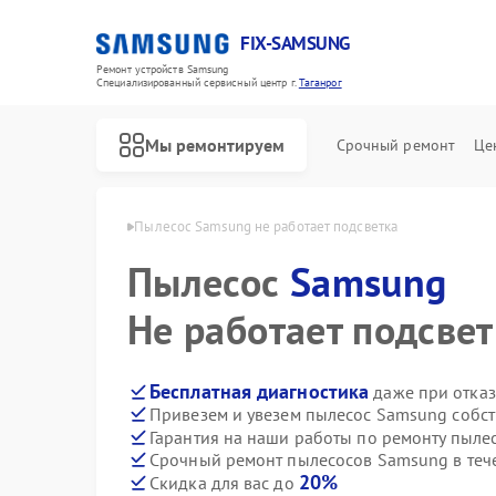
FIX-SAMSUNG
Ремонт устройств Samsung
Специализированный cервисный центр г.
Таганрог
Мы ремонтируем
Срочный ремонт
Це
Samsung в Таганроге
Пылесос Samsung не работает подсветка
Пылесос
Samsung
Не работает подсвет
Бесплатная диагностика
даже при отказ
Привезем и увезем пылесос Samsung собс
Гарантия на наши работы по ремонту пыл
Срочный ремонт пылесосов Samsung в теч
20%
Скидка для вас до
Ремонт роботов-пылесосов Samsung
Ремонт вертикальных пылесосов Samsung
Ремонт фотоаппаратов Samsung
Ремонт домашних кинотеатров Samsung
Ремонт посудомоечных машин Samsung
Ремонт холодильников Samsung
Ремонт варочных панелей Samsung
Ремонт акустических систем Samsung
Ремонт интерактивных панелей Samsung
Ремонт водонагревателей Samsung
Ремонт духовых шкафов Samsung
Ремонт холодильных камер Samsung
Ремонт морозильных камер Samsung
Ремонт кондиционеров Samsung
Ремонт ТВ-приставок Samsung
Ремонт сушильных машин Samsung
Ремонт стиральных машин Samsung
Ремонт микроволновых печей Samsung