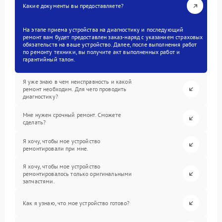
Какие документы вы предоставляете?
На этапе приема устройства на диагностику и последующий
ремонт вам будет предоставлен заказ-наряд с указанием страховых
обязательств на ваше устройство. Далее, после выполнения работ
по ремонту техники, вы получите акт выполненных работ и
гарантийный талон.
Я уже знаю в чем неисправность и какой
ремонт необходим. Для чего проводить
диагностику?
Мне нужен срочный ремонт. Сможете
сделать?
Я хочу, чтобы мое устройство
ремонтировали при мне.
Я хочу, чтобы мое устройство
ремонтировалось только оригинальными
запчастями.
Как я узнаю, что мое устройство готово?