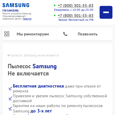
+7 (800) 301-55-83
Ежедневно, с 10:00 до 20:00
FIX-SAMSUNG
Ремонт устройств Samsung
+7 (800) 301-55-83
Специализированный
cервисный центр г.
Таганрог
Звонок бесплатный по РФ
Мы ремонтируем
Позвонить
нроге
Пылесос Samsung не включается
Пылесос
Samsung
Не включается
Бесплатная диагностика
даже при отказе от
ремонта
Привезем и увезем пылесос Samsung собственной
доставкой
Ремонт интерактивных панелей Samsung
Ремонт роботов-пылесосов Samsung
Ремонт фотоаппаратов Samsung
Ремонт домашних кинотеатров Samsung
Ремонт посудомоечных машин Samsung
Ремонт акустических систем Samsung
Ремонт холодильных камер Samsung
Ремонт кондиционеров Samsung
Ремонт сушильных машин Samsung
Ремонт микроволновых печей Samsung
Ремонт вертикальных пылесосов Samsung
Ремонт холодильников Samsung
Ремонт варочных панелей Samsung
Ремонт водонагревателей Samsung
Ремонт духовых шкафов Samsung
Ремонт морозильных камер Samsung
Ремонт стиральных машин Samsung
Гарантия на наши работы по ремонту пылесосов
до 3-х лет
Samsung