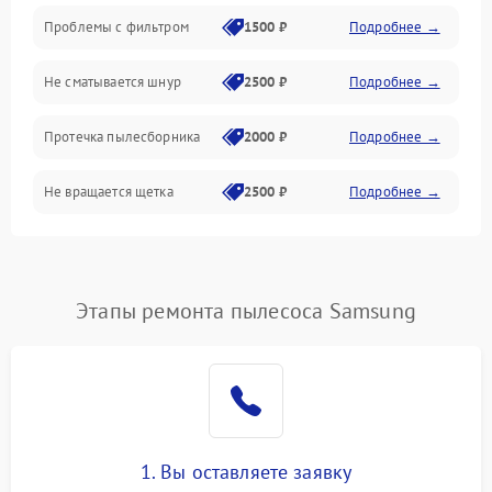
Проблемы с фильтром
1500 ₽
Подробнее →
Не сматывается шнур
2500 ₽
Подробнее →
Протечка пылесборника
2000 ₽
Подробнее →
Не вращается щетка
2500 ₽
Подробнее →
Шум при работе
2500 ₽
Подробнее →
Поломка контейнера для
Этапы ремонта пылесоса Samsung
1500 ₽
Подробнее →
пыли
Плохая уборка шерсти
2400 ₽
Подробнее →
или волос
1. Вы оставляете заявку