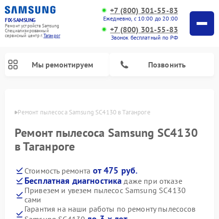
+7 (800) 301-55-83
Ежедневно, с 10:00 до 20:00
FIX-SAMSUNG
Ремонт устройств Samsung
+7 (800) 301-55-83
Специализированный
cервисный центр г.
Таганрог
Звонок бесплатный по РФ
Мы ремонтируем
Позвонить
нроге
Ремонт пылесоса Samsung SC4130 в Таганроге
Ремонт пылесоса Samsung SC4130
в Таганроге
от 475 руб.
Стоимость ремонта
Бесплатная диагностика
даже при отказе
Привезем и увезем пылесос Samsung SC4130
Ремонт интерактивных панелей Samsung
Ремонт роботов-пылесосов Samsung
Ремонт фотоаппаратов Samsung
Ремонт домашних кинотеатров Samsung
Ремонт посудомоечных машин Samsung
Ремонт акустических систем Samsung
Ремонт холодильных камер Samsung
Ремонт кондиционеров Samsung
Ремонт сушильных машин Samsung
Ремонт микроволновых печей Samsung
Ремонт вертикальных пылесосов Samsung
Ремонт холодильников Samsung
Ремонт варочных панелей Samsung
Ремонт водонагревателей Samsung
Ремонт духовых шкафов Samsung
Ремонт морозильных камер Samsung
Ремонт стиральных машин Samsung
сами
Гарантия на наши работы по ремонту пылесосов
до 3-х лет