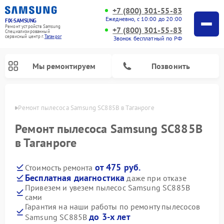
+7 (800) 301-55-83
Ежедневно, с 10:00 до 20:00
FIX-SAMSUNG
Ремонт устройств Samsung
+7 (800) 301-55-83
Специализированный
cервисный центр г.
Таганрог
Звонок бесплатный по РФ
Мы ремонтируем
Позвонить
нроге
Ремонт пылесоса Samsung SC885B в Таганроге
Ремонт пылесоса Samsung SC885B
в Таганроге
от 475 руб.
Стоимость ремонта
Бесплатная диагностика
даже при отказе
Привезем и увезем пылесос Samsung SC885B
сами
Ремонт интерактивных панелей Samsung
Ремонт роботов-пылесосов Samsung
Ремонт фотоаппаратов Samsung
Ремонт домашних кинотеатров Samsung
Ремонт посудомоечных машин Samsung
Ремонт акустических систем Samsung
Ремонт холодильных камер Samsung
Ремонт кондиционеров Samsung
Ремонт сушильных машин Samsung
Ремонт микроволновых печей Samsung
Ремонт вертикальных пылесосов Samsung
Ремонт холодильников Samsung
Ремонт варочных панелей Samsung
Ремонт водонагревателей Samsung
Ремонт духовых шкафов Samsung
Ремонт морозильных камер Samsung
Ремонт стиральных машин Samsung
Гарантия на наши работы по ремонту пылесосов
до 3-х лет
Samsung SC885B