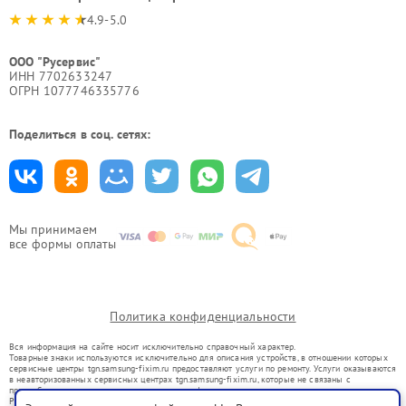
4.9-5.0
ООО "Русервис"
ИНН 7702633247
ОГРН 1077746335776
Поделиться в соц. сетях:
Мы принимаем
все формы оплаты
Политика конфиденциальности
Вся информация на сайте носит исключительно справочный характер.
Товарные знаки используются исключительно для описания устройств, в отношении которых
сервисные центры tgn.samsung-fixim.ru предоставляют услуги по ремонту. Услуги оказываются
в неавторизованных сервисных центрах tgn.samsung-fixim.ru, которые не связаны с
правообладателями товарных знаков или их официальными представителями.
Ремонт осуществляется для устройств, уже введенных в гражданский оборот в соответствии