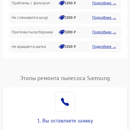
Проблемы с фильтром
1500 ₽
Подробнее →
Не сматывается шнур
2500 ₽
Подробнее →
Протечка пылесборника
2000 ₽
Подробнее →
Не вращается щетка
2500 ₽
Подробнее →
Шум при работе
2500 ₽
Подробнее →
Поломка контейнера для
Этапы ремонта пылесоса Samsung
1500 ₽
Подробнее →
пыли
Плохая уборка шерсти
2400 ₽
Подробнее →
или волос
1. Вы оставляете заявку