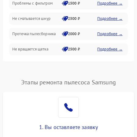
Проблемы с фильтром
1500 ₽
Подробнее →
Не сматывается шнур
2500 ₽
Подробнее →
Протечка пылесборника
2000 ₽
Подробнее →
Не вращается щетка
2500 ₽
Подробнее →
Шум при работе
2500 ₽
Подробнее →
Поломка контейнера для
Этапы ремонта пылесоса Samsung
1500 ₽
Подробнее →
пыли
Плохая уборка шерсти
2400 ₽
Подробнее →
или волос
1. Вы оставляете заявку