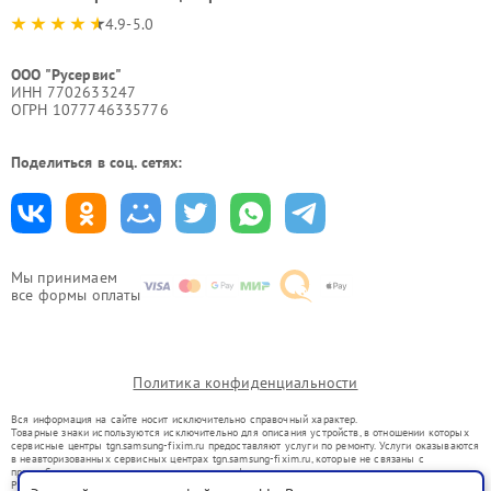
4.9-5.0
ООО "Русервис"
ИНН 7702633247
ОГРН 1077746335776
Поделиться в соц. сетях:
Мы принимаем
все формы оплаты
Политика конфиденциальности
Вся информация на сайте носит исключительно справочный характер.
Товарные знаки используются исключительно для описания устройств, в отношении которых
сервисные центры tgn.samsung-fixim.ru предоставляют услуги по ремонту. Услуги оказываются
в неавторизованных сервисных центрах tgn.samsung-fixim.ru, которые не связаны с
правообладателями товарных знаков или их официальными представителями.
Ремонт осуществляется для устройств, уже введенных в гражданский оборот в соответствии