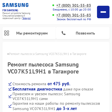
+7 (800) 301-55-83
Ежедневно, с 10:00 до 20:00
FIX-SAMSUNG
Ремонт устройств Samsung
+7 (800) 301-55-83
Специализированный
cервисный центр г.
Таганрог
Звонок бесплатный по РФ
Мы ремонтируем
Позвонить
нроге
Ремонт пылесоса Samsung VC07K51L9H1 в Таганроге
Ремонт пылесоса Samsung
VC07K51L9H1 в Таганроге
от 475 руб.
Стоимость ремонта
Бесплатная диагностика
даже при отказе
Привезем и увезем пылесос Samsung
VC07K51L9H1 сами
Ремонт интерактивных панелей Samsung
Ремонт роботов-пылесосов Samsung
Ремонт фотоаппаратов Samsung
Ремонт домашних кинотеатров Samsung
Ремонт посудомоечных машин Samsung
Ремонт акустических систем Samsung
Ремонт холодильных камер Samsung
Ремонт кондиционеров Samsung
Ремонт сушильных машин Samsung
Ремонт микроволновых печей Samsung
Ремонт вертикальных пылесосов Samsung
Ремонт холодильников Samsung
Ремонт варочных панелей Samsung
Ремонт водонагревателей Samsung
Ремонт духовых шкафов Samsung
Ремонт морозильных камер Samsung
Ремонт стиральных машин Samsung
Гарантия на наши работы по ремонту пылесосов
до 3-х лет
Samsung VC07K51L9H1