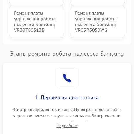
Ремонт платы
Ремонт платы
управления робота-
управления робота-
пылесоса Samsung
пылесоса Samsung
VR30T80313B
VR05R5050WG
Этапы ремонта робота-пылесоса Samsung
1. Первичная диагностика
Осмотр корпуса, щеток и колес. Проверка кодов ошибок
через приложение и звуковых сигналов. Замер емкости
аккумулятора и тестирование базовой станции зарядки.
Подробнее
Оценка работы лидара, бампера и датчиков падения для