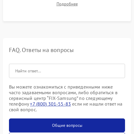
препятствий. Оценка силы всасывания и работы турбины.
Подробнее
Тестирование автоматического возврата на док-станцию и
процесса зарядки.
FAQ. Ответы на вопросы
Вы можете ознакомиться с приведенными ниже
часто задаваемыми вопросами, либо обратиться в
сервисный центр “FIX-Samsung” по следующему
телефону
+7 (800) 301-55-83
если не нашли ответ на
свой вопрос.
Общие вопросы