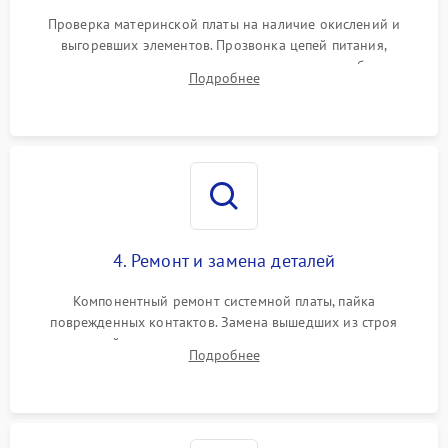
Проверка материнской платы на наличие окислений и
выгоревших элементов. Прозвонка цепей питания,
тестирование приводных моторов колес и турбины
Подробнее
всасывания. Оценка состояния оптических и инфракрасных
датчиков, а также механизма лазерного дальномера.
4. Ремонт и замена деталей
Компонентный ремонт системной платы, пайка
поврежденных контактов. Замена вышедших из строя
двигателей, изношенного аккумулятора, неисправного
Подробнее
лидара или помпы подачи воды. Восстановление шлейфов и
устранение последствий попадания влаги.