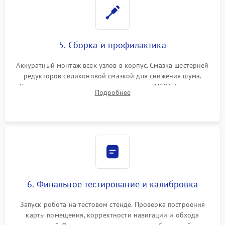
5. Сборка и профилактика
Аккуратный монтаж всех узлов в корпус. Смазка шестерней
редукторов силиконовой смазкой для снижения шума.
Установка новых расходных материалов (HEPA-фильтров,
Подробнее
микрофибры, щеток). Надежная фиксация разъемов и
проверка герметичности водяного контура.
6. Финальное тестирование и калибровка
Запуск робота на тестовом стенде. Проверка построения
карты помещения, корректности навигации и обхода