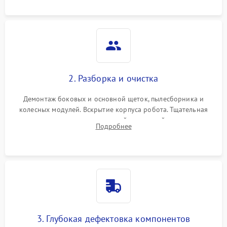
локализации неисправности.
2. Разборка и очистка
Демонтаж боковых и основной щеток, пылесборника и
колесных модулей. Вскрытие корпуса робота. Тщательная
очистка внутренних полостей, шестерней и плат от
Подробнее
скопившейся пыли, волос и шерсти животных с
использованием сжатого воздуха и щеток.
3. Глубокая дефектовка компонентов