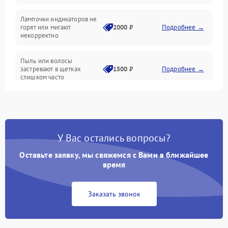
Проблемы с механикой
Лампочки индикаторов не
горят или мигают
2000 ₽
Подробнее →
Батарея
некорректно
Режим работы
Пыль или волосы
застревают в щетках
1500 ₽
Подробнее →
слишком часто
Программные сбои
У Вас остались вопросы?
Оставьте заявку, мы свяжемся с Вами в ближайшее
время
Заказать звонок