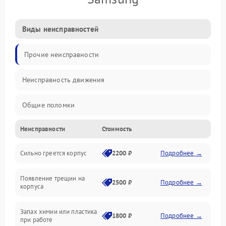
Виды неисправностей
Прочие неисправности
Неисправность движения
Общие поломки
Неисправности
Стоимость
Неисправность датчиков
Сильно греется корпус
2200 ₽
Подробнее →
Неисправность программного обеспечения
Появление трещин на
Проблемы с сигналом
2500 ₽
Подробнее →
корпуса
Неисправность резервуаров и систем подачи воды
Запах химии или пластика
1800 ₽
Подробнее →
при работе