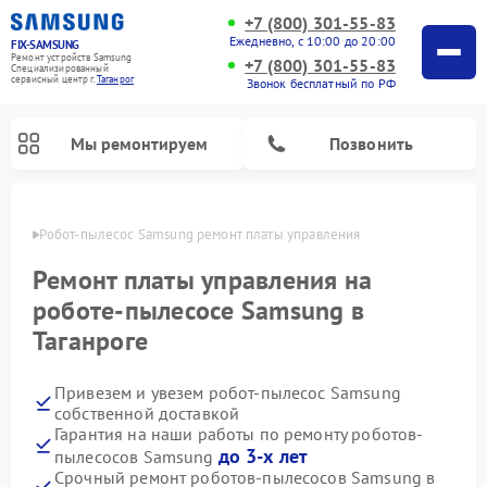
+7 (800) 301-55-83
Ежедневно, с 10:00 до 20:00
FIX-SAMSUNG
Ремонт устройств Samsung
+7 (800) 301-55-83
Специализированный
cервисный центр г.
Таганрог
Звонок бесплатный по РФ
Мы ремонтируем
Позвонить
нроге
Робот-пылесос Samsung ремонт платы управления
Ремонт платы управления на
роботе-пылесосе Samsung в
Таганроге
Привезем и увезем робот-пылесос Samsung
собственной доставкой
Гарантия на наши работы по ремонту роботов-
Ремонт вертикальных пылесосов Samsung
Ремонт интерактивных панелей Samsung
Ремонт домашних кинотеатров Samsung
Ремонт посудомоечных машин Samsung
Ремонт акустических систем Samsung
Ремонт холодильных камер Samsung
Ремонт кондиционеров Samsung
Ремонт сушильных машин Samsung
Ремонт микроволновых печей Samsung
Ремонт фотоаппаратов Samsung
Ремонт холодильников Samsung
Ремонт варочных панелей Samsung
Ремонт водонагревателей Samsung
Ремонт духовых шкафов Samsung
Ремонт морозильных камер Samsung
Ремонт стиральных машин Samsung
до 3-х лет
пылесосов Samsung
Срочный ремонт роботов-пылесосов Samsung в