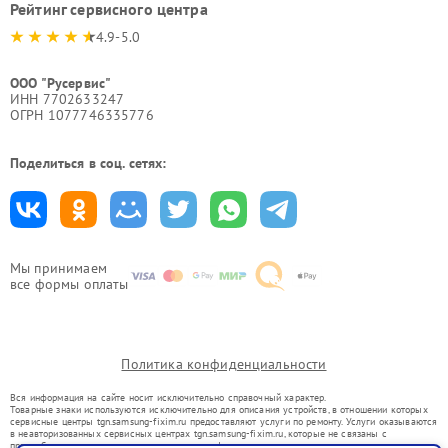
Рейтинг сервисного центра
4.9-5.0
ООО "Русервис"
ИНН 7702633247
ОГРН 1077746335776
Поделиться в соц. сетях:
Мы принимаем
все формы оплаты
Политика конфиденциальности
Вся информация на сайте носит исключительно справочный характер.
Товарные знаки используются исключительно для описания устройств, в отношении которых
сервисные центры tgn.samsung-fixim.ru предоставляют услуги по ремонту. Услуги оказываются
в неавторизованных сервисных центрах tgn.samsung-fixim.ru, которые не связаны с
правообладателями товарных знаков или их официальными представителями.