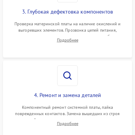
3. Глубокая дефектовка компонентов
Проверка материнской платы на наличие окислений и
выгоревших элементов. Прозвонка цепей питания,
тестирование приводных моторов колес и турбины
Подробнее
всасывания. Оценка состояния оптических и инфракрасных
датчиков, а также механизма лазерного дальномера.
4. Ремонт и замена деталей
Компонентный ремонт системной платы, пайка
поврежденных контактов. Замена вышедших из строя
двигателей, изношенного аккумулятора, неисправного
Подробнее
лидара или помпы подачи воды. Восстановление шлейфов и
устранение последствий попадания влаги.