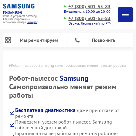
+7 (800) 301-55-83
Ежедневно, с 10:00 до 20:00
FIX-SAMSUNG
Ремонт устройств Samsung
+7 (800) 301-55-83
Специализированный
cервисный центр г.
Таганрог
Звонок бесплатный по РФ
Мы ремонтируем
Позвонить
нроге
Робот-пылесос Samsung самопроизвольно меняет режим работы
Робот-пылесос
Samsung
Самопроизвольно меняет режим
работы
Бесплатная диагностика
даже при отказе от
ремонта
Привезем и увезем робот-пылесос Samsung
Ремонт вертикальных пылесосов Samsung
Ремонт интерактивных панелей Samsung
Ремонт домашних кинотеатров Samsung
Ремонт посудомоечных машин Samsung
Ремонт акустических систем Samsung
Ремонт холодильных камер Samsung
Ремонт кондиционеров Samsung
Ремонт сушильных машин Samsung
Ремонт микроволновых печей Samsung
Ремонт фотоаппаратов Samsung
Ремонт холодильников Samsung
Ремонт варочных панелей Samsung
Ремонт водонагревателей Samsung
Ремонт духовых шкафов Samsung
Ремонт морозильных камер Samsung
Ремонт стиральных машин Samsung
собственной доставкой
Гарантия на наши работы по ремонту роботов-