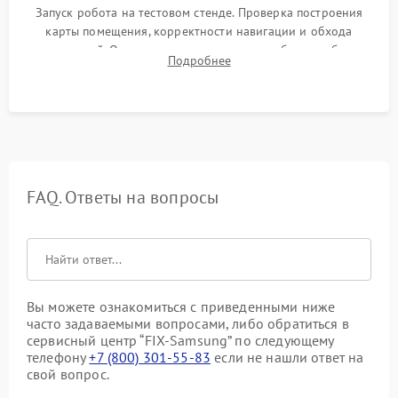
Запуск робота на тестовом стенде. Проверка построения
карты помещения, корректности навигации и обхода
препятствий. Оценка силы всасывания и работы турбины.
Подробнее
Тестирование автоматического возврата на док-станцию и
процесса зарядки.
FAQ. Ответы на вопросы
Вы можете ознакомиться с приведенными ниже
часто задаваемыми вопросами, либо обратиться в
сервисный центр “FIX-Samsung” по следующему
телефону
+7 (800) 301-55-83
если не нашли ответ на
свой вопрос.