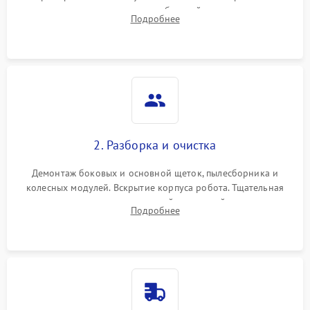
аккумулятора и тестирование базовой станции зарядки.
Подробнее
Оценка работы лидара, бампера и датчиков падения для
локализации неисправности.
2. Разборка и очистка
Демонтаж боковых и основной щеток, пылесборника и
колесных модулей. Вскрытие корпуса робота. Тщательная
очистка внутренних полостей, шестерней и плат от
Подробнее
скопившейся пыли, волос и шерсти животных с
использованием сжатого воздуха и щеток.