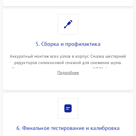
5. Сборка и профилактика
Аккуратный монтаж всех узлов в корпус. Смазка шестерней
редукторов силиконовой смазкой для снижения шума.
Установка новых расходных материалов (HEPA-фильтров,
Подробнее
микрофибры, щеток). Надежная фиксация разъемов и
проверка герметичности водяного контура.
6. Финальное тестирование и калибровка