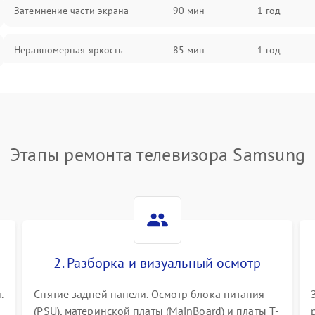
Затемнение части экрана
90 мин
1 год
Неравномерная яркость
85 мин
1 год
Выгорание матрицы
90 мин
1 год
Этапы ремонта телевизора Samsung
2. Разборка и визуальный осмотр
.
Снятие задней панели. Осмотр блока питания
(PSU), материнской платы (MainBoard) и платы T-