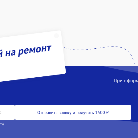
й на ремонт
При оформл
Отправить заявку и получить 1500 ₽
сти