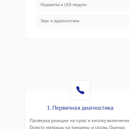
Подсветка и LED-модули
Звук и аудиосистема
Сигнал и приём каналов
Разъёмы и интерфейсы
Механические повреждения
Программное обеспечение
Корпус и механика
1. Первичная диагностика
Пульт и управление
Проверка реакции на пульт и кнопку включения
Осмотр матрицы на трещины и сколы. Оценка