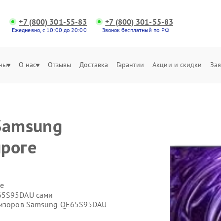
+7 (800) 301-55-83
+7 (800) 301-55-83
Ежедневно, с 10:00 до 20:00
Звонок бесплатный по РФ
ны
О нас
Отзывы
Доставка
Гарантии
Акции и скидки
Зая
Samsung
роге
е
E65S95DAU сами
евизоров Samsung QE65S95DAU