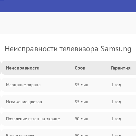
Неисправности телевизора Samsung
Неисправности
Срок
Гарантия
Мерцание экрана
85 мин
1 год
Искажение цветов
85 мин
1 год
Появление пятен на экране
90 мин
1 год
Битые пиксели
90 мин
1 год