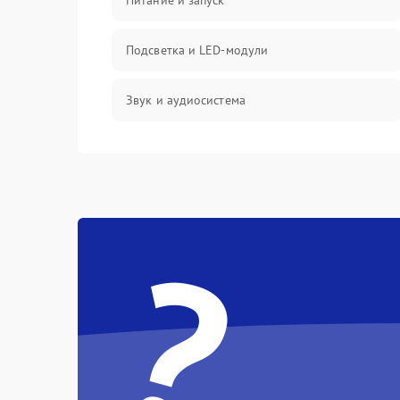
Питание и запуск
Подсветка и LED-модули
Звук и аудиосистема
Сигнал и приём каналов
Разъёмы и интерфейсы
?
Механические повреждения
Программное обеспечение
Корпус и механика