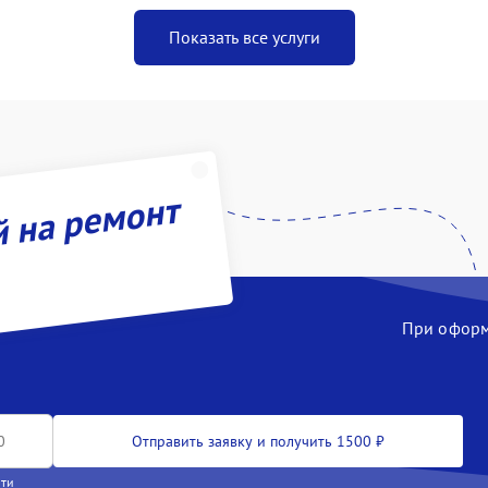
Показать все услуги
й на ремонт
При оформл
Отправить заявку и получить 1500 ₽
сти