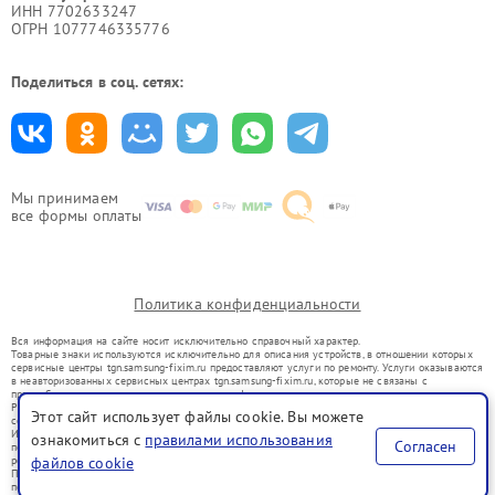
ИНН 7702633247
ОГРН 1077746335776
Поделиться в соц. сетях:
Мы принимаем
все формы оплаты
Политика конфиденциальности
Вся информация на сайте носит исключительно справочный характер.
Товарные знаки используются исключительно для описания устройств, в отношении которых
сервисные центры tgn.samsung-fixim.ru предоставляют услуги по ремонту. Услуги оказываются
в неавторизованных сервисных центрах tgn.samsung-fixim.ru, которые не связаны с
правообладателями товарных знаков или их официальными представителями.
Ремонт осуществляется для устройств, уже введенных в гражданский оборот в соответствии
Этот сайт использует файлы cookie. Вы можете
со статьей 1487 ГК РФ.
Использование товарных знаков не преследует цели индивидуализации услуг или введения
ознакомиться с
правилами использования
Согласен
потребителей в заблуждение, а служит для информирования о предоставляемых услугах по
файлов cookie
ремонту техники указанных брендов.
Представленная на сайте информация не является публичной офертой, определяемой
положениями Статьи 437(2) Гражданского кодекса РФ