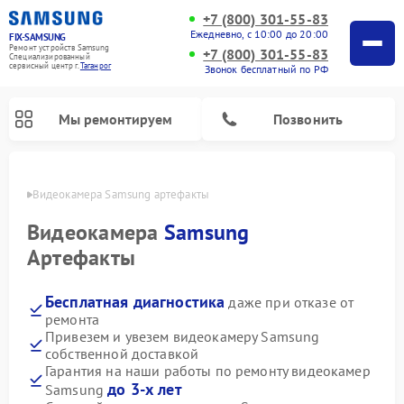
+7 (800) 301-55-83
Ежедневно, с 10:00 до 20:00
FIX-SAMSUNG
Ремонт устройств Samsung
+7 (800) 301-55-83
Специализированный
cервисный центр г.
Таганрог
Звонок бесплатный по РФ
Мы ремонтируем
Позвонить
нроге
Видеокамера Samsung артефакты
Видеокамера
Samsung
Артефакты
Бесплатная диагностика
даже при отказе от
ремонта
Привезем и увезем видеокамеру Samsung
собственной доставкой
Ремонт интерактивных панелей Samsung
Ремонт роботов-пылесосов Samsung
Ремонт фотоаппаратов Samsung
Ремонт домашних кинотеатров Samsung
Ремонт посудомоечных машин Samsung
Ремонт акустических систем Samsung
Ремонт холодильных камер Samsung
Ремонт кондиционеров Samsung
Ремонт сушильных машин Samsung
Ремонт микроволновых печей Samsung
Ремонт вертикальных пылесосов Samsung
Ремонт холодильников Samsung
Ремонт варочных панелей Samsung
Ремонт водонагревателей Samsung
Ремонт духовых шкафов Samsung
Ремонт морозильных камер Samsung
Ремонт стиральных машин Samsung
Гарантия на наши работы по ремонту видеокамер
до 3-х лет
Samsung