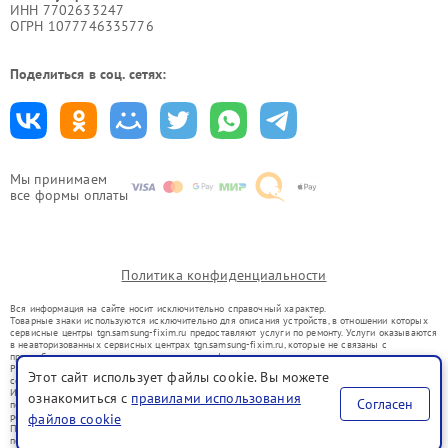
ИНН 7702633247
ОГРН 1077746335776
Поделиться в соц. сетях:
Мы принимаем
все формы оплаты
Политика конфиденциальности
Вся информация на сайте носит исключительно справочный характер.
Товарные знаки используются исключительно для описания устройств, в отношении которых
сервисные центры tgn.samsung-fixim.ru предоставляют услуги по ремонту. Услуги оказываются
в неавторизованных сервисных центрах tgn.samsung-fixim.ru, которые не связаны с
правообладателями товарных знаков или их официальными представителями.
Ремонт осуществляется для устройств, уже введенных в гражданский оборот в соответствии
Этот сайт использует файлы cookie. Вы можете
со статьей 1487 ГК РФ.
Использование товарных знаков не преследует цели индивидуализации услуг или введения
ознакомиться с
правилами использования
Согласен
потребителей в заблуждение, а служит для информирования о предоставляемых услугах по
файлов cookie
ремонту техники указанных брендов.
Представленная на сайте информация не является публичной офертой, определяемой
положениями Статьи 437(2) Гражданского кодекса РФ