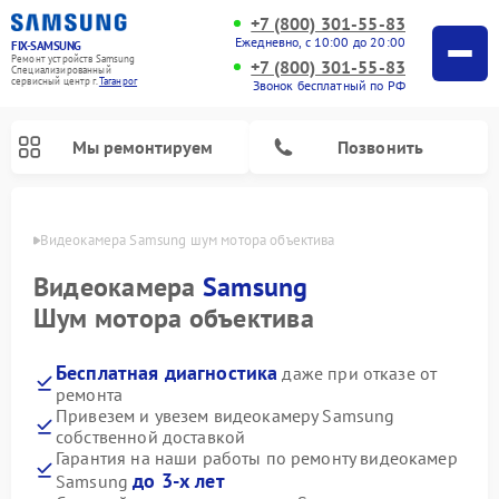
+7 (800) 301-55-83
Ежедневно, с 10:00 до 20:00
FIX-SAMSUNG
Ремонт устройств Samsung
+7 (800) 301-55-83
Специализированный
cервисный центр г.
Таганрог
Звонок бесплатный по РФ
Мы ремонтируем
Позвонить
нроге
Видеокамера Samsung шум мотора объектива
Видеокамера
Samsung
Шум мотора объектива
Бесплатная диагностика
даже при отказе от
ремонта
Привезем и увезем видеокамеру Samsung
собственной доставкой
Ремонт интерактивных панелей Samsung
Ремонт роботов-пылесосов Samsung
Ремонт фотоаппаратов Samsung
Ремонт домашних кинотеатров Samsung
Ремонт посудомоечных машин Samsung
Ремонт акустических систем Samsung
Ремонт холодильных камер Samsung
Ремонт кондиционеров Samsung
Ремонт сушильных машин Samsung
Ремонт микроволновых печей Samsung
Ремонт вертикальных пылесосов Samsung
Ремонт холодильников Samsung
Ремонт варочных панелей Samsung
Ремонт водонагревателей Samsung
Ремонт духовых шкафов Samsung
Ремонт морозильных камер Samsung
Ремонт стиральных машин Samsung
Гарантия на наши работы по ремонту видеокамер
до 3-х лет
Samsung