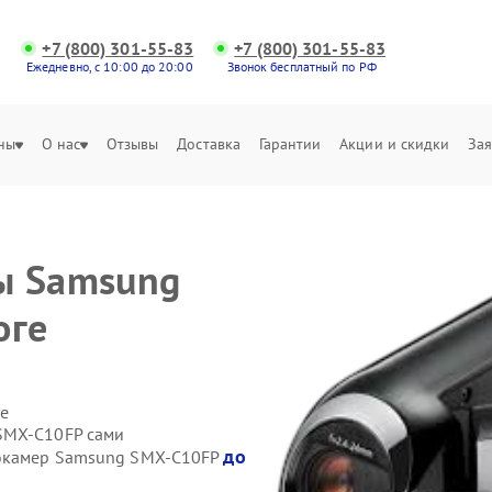
+7 (800) 301-55-83
+7 (800) 301-55-83
Ежедневно, с 10:00 до 20:00
Звонок бесплатный по РФ
ны
О нас
Отзывы
Доставка
Гарантии
Акции и скидки
Зая
ы Samsung
оге
е
SMX-C10FP сами
до
еокамер Samsung SMX-C10FP