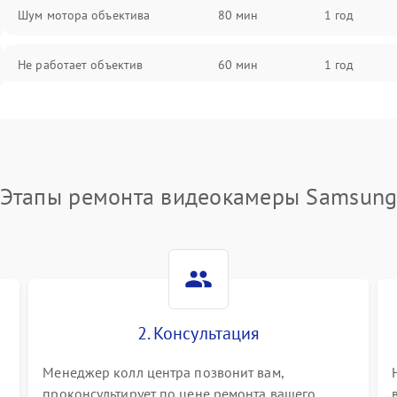
Шум мотора объектива
80 мин
1 год
Не работает объектив
60 мин
1 год
Проблемы с автофокусом
60 мин
1 год
Не открывается крышка объектива
60 мин
1 год
Этапы ремонта видеокамеры Samsun
Плохое качество изображения
60 мин
1 год
Не работает зум
60 мин
1 год
Не работает стабилизация
60 мин
1 год
изображения
2. Консультация
Менеджер колл центра позвонит вам,
проконсультирует по цене ремонта вашего