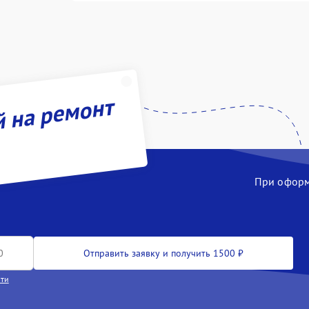
й на ремонт
При оформл
Отправить заявку и получить 1500 ₽
сти