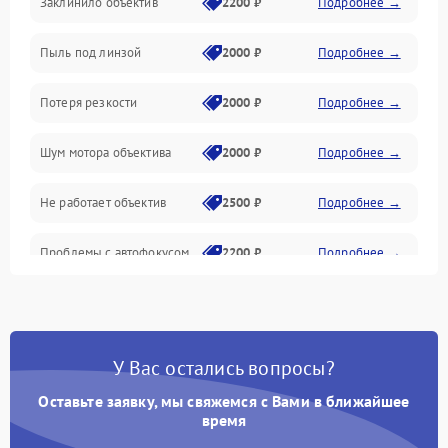
Заклинило объектив
2200 ₽
Подробнее →
Программное обеспечение
Пыль под линзой
2000 ₽
Подробнее →
Механические повреждения
Потеря резкости
2000 ₽
Подробнее →
Аудио
Шум мотора объектива
2000 ₽
Подробнее →
Не работает объектив
2500 ₽
Подробнее →
Проблемы с автофокусом
2200 ₽
Подробнее →
Не открывается крышка
1000 ₽
Подробнее →
объектива
У Вас остались вопросы?
Плохое качество
2500 ₽
Подробнее →
изображения
Оставьте заявку, мы свяжемся с Вами в ближайшее
время
Не работает зум
2200 ₽
Подробнее →