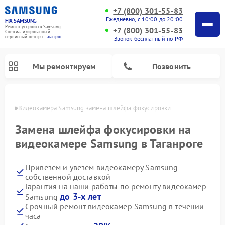
+7 (800) 301-55-83
Ежедневно, с 10:00 до 20:00
FIX-SAMSUNG
Ремонт устройств Samsung
+7 (800) 301-55-83
Специализированный
cервисный центр г.
Таганрог
Звонок бесплатный по РФ
Мы ремонтируем
Позвонить
нроге
Видеокамера Samsung замена шлейфа фокусировки
Замена шлейфа фокусировки на
видеокамере Samsung в Таганроге
Привезем и увезем видеокамеру Samsung
собственной доставкой
Гарантия на наши работы по ремонту видеокамер
до 3-х лет
Samsung
Ремонт интерактивных панелей Samsung
Ремонт роботов-пылесосов Samsung
Ремонт фотоаппаратов Samsung
Ремонт домашних кинотеатров Samsung
Ремонт посудомоечных машин Samsung
Ремонт акустических систем Samsung
Ремонт холодильных камер Samsung
Ремонт кондиционеров Samsung
Ремонт сушильных машин Samsung
Ремонт микроволновых печей Samsung
Ремонт вертикальных пылесосов Samsung
Ремонт холодильников Samsung
Ремонт варочных панелей Samsung
Ремонт водонагревателей Samsung
Ремонт духовых шкафов Samsung
Ремонт морозильных камер Samsung
Ремонт стиральных машин Samsung
Срочный ремонт видеокамер Samsung в течении
часа